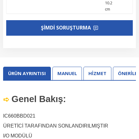
10.2
cm
ŞIMDI SORUŞTURMA
ÜRÜN AYRINTISI
MANUEL
HİZMET
ÖNERİLE
Genel Bakış:
➪
IC660BBD021
ÜRETİCİ TARAFINDAN SONLANDIRILMIŞTIR
I/O MODÜLÜ