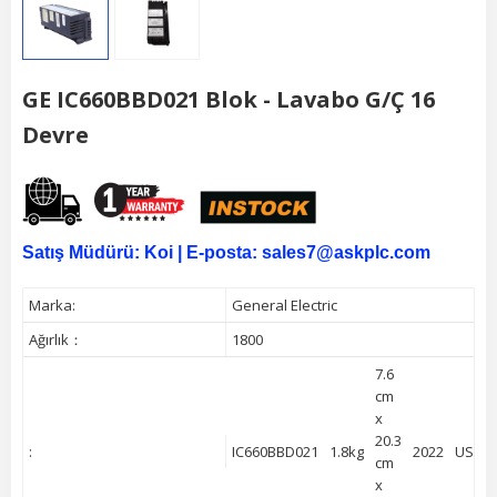
GE IC660BBD021 Blok - Lavabo G/Ç 16
Devre
Satış Müdürü:
Koi |
E-posta: sales7@askplc.com
Marka:
General Electric
Ağırlık：
1800
7.6
cm
x
20.3
:
IC660BBD021
1.8kg
2022
USA
cm
x