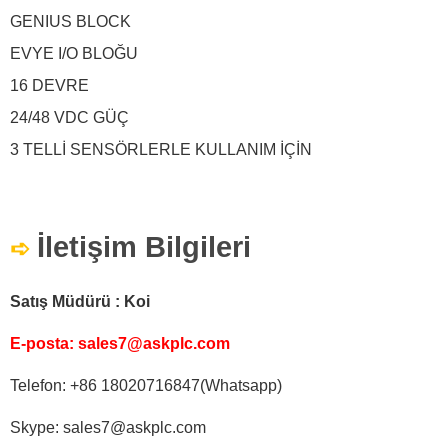
GENIUS BLOCK
EVYE I/O BLOĞU
16 DEVRE
24/48 VDC GÜÇ
3 TELLİ SENSÖRLERLE KULLANIM İÇİN
İletişim Bilgileri
➪
Satış Müdürü :
Koi
E-posta:
sales7@askplc.com
Telefon:
+86 18020716847(Whatsapp)
Skype:
sales7@askplc.com