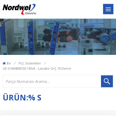
Ev
/
PLC Sistemleri
/
GE IC660BBD021 Blok - Lavabo G/Ç 16 Devre
ÜRÜN:% S