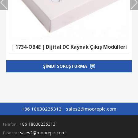
| 1734-OB4E | Dijital DC Kaynak Çıkış Modülleri
ŞIMDI SORUŞTURMA
+86 18030235313
sales2@mooreplc.com
+86 18030235313
telefon :
sales2@mooreplc.com
E-posta :