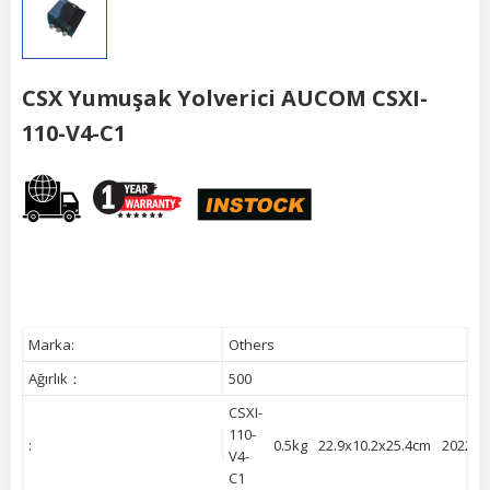
CSX Yumuşak Yolverici AUCOM CSXI-
110-V4-C1
Marka:
Others
Ağırlık：
500
CSXI-
110-
:
0.5kg
22.9x10.2x25.4cm
2022
V4-
C1