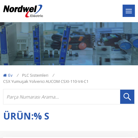
Ev
/
PLC Sistemleri
/
CSX Yumuşak Yolverici AUCOM CSXI-110-V4-C1
ÜRÜN:% S