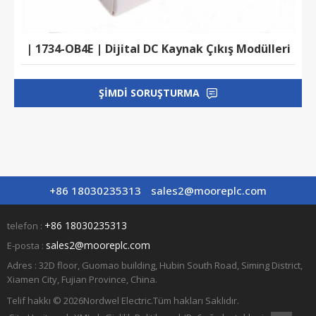
| 1734-OB4E | Dijital DC Kaynak Çıkış Modülleri
ŞIMDI SORUŞTURMA
+86 18030235313
sales2@mooreplc.com
+86 18030235313
telefon :
sales2@mooreplc.com
E-posta :
Adres : 32D floor, Guomao building, Hubin South Road, Siming District,
Xiamen City, Fujian Province, China.
Telif hakkı © 2026
Nordwel Electric.
Tüm hakları Saklıdır.