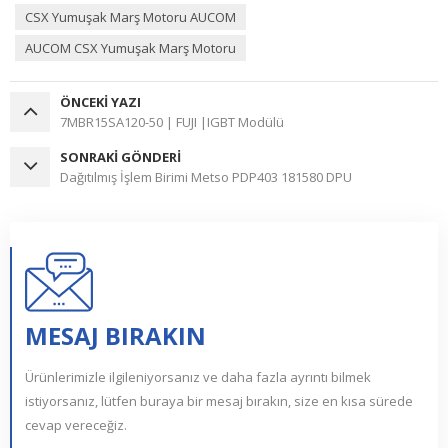
CSX Yumuşak Marş Motoru AUCOM
AUCOM CSX Yumuşak Marş Motoru
ÖNCEKI YAZI
7MBR15SA120-50 | FUJI |IGBT Modülü
SONRAKI GÖNDERI
Dağıtılmış İşlem Birimi Metso PDP403 181580 DPU
MESAJ BIRAKIN
Ürünlerimizle ilgileniyorsanız ve daha fazla ayrıntı bilmek
istiyorsanız, lütfen buraya bir mesaj bırakın, size en kısa sürede
cevap vereceğiz.