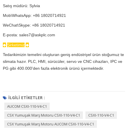
Satış müdürü: Sylvia
Mob\WhatsApp: +86 18020714921
WeChat\Skype: +86 18020714921
E-posta: sales7@askplc.com
◆
Şirketimiz
◆
Tedarikimizin temelini oluşturan geniş endüstriyel ürün stoğumuz te
slimata hazır. PLC, HMI, sürücüler, servo ve CNC cihazları, IPC ve
PG gibi 400.000'den fazla elektronik ürünü içermektedir.
İLGILI ETIKETLER :
AUCOM CSXI-110-V4-C1
CSX Yumuşak Marş Motoru CSXI-110-V4-C1
CSXI-110-V4-C1
CSX Yumuşak Marş Motoru AUCOM CSXI-110-V4-C1