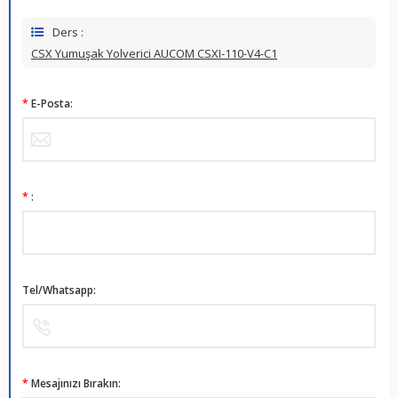
Ders :
CSX Yumuşak Yolverici AUCOM CSXI-110-V4-C1
*
E-Posta:
*
:
Tel/Whatsapp:
*
Mesajınızı Bırakın: