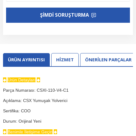
ŞIMDI SORUŞTURMA
ÜRÜN AYRINTISI
HİZMET
ÖNERİLEN PARÇALAR
◆
Ürün Detayları
◆
Parça Numarası: CSXI-110-V4-C1
Açıklama: CSX Yumuşak Yolverici
Sertifika: COO
Durum: Orijinal Yeni
◆
Benimle İletişime Geçin
◆