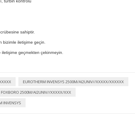
ı, türbin kontrolü
ecrübesine sahiptir.
en bizimle iletişime geçin.
e iletişime geçmekten çekinmeyin.
XXXXXX
EUROTHERM INVENSYS 2500M/AI2UNIV//XXXXX/XXXXXX
 FOXBORO 2500M/AI2UNIV//XXXXX/XXX
M INVENSYS