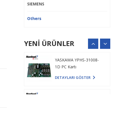
DETAYLARI GÖSTER
SIEMENS
Others
YASKAWA YPHS-31008-
1D PC Kartı
DETAYLARI GÖSTER
YENI ÜRÜNLER
Schneider PN658743P4
Güç kartı
DETAYLARI GÖSTER
195187A04 Sürücü Güç
Kartı
DETAYLARI GÖSTER