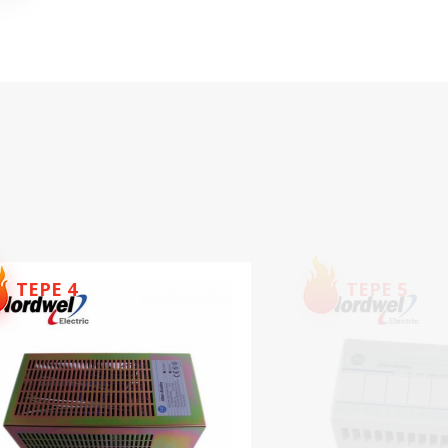
DETAYLARI GÖSTER
GE IC660BBA025 Blok
24/48Vdc Analog Akım
Kaynağı 6 Çıkış
DETAYLARI GÖSTER
1746-OB16E İzole
Kaynaklı DC Çıkış Modülü
DETAYLARI GÖSTER
TEPE 5
TEPE 6
GE IC200MDL632 Dijital
Giriş Modülü
DETAYLARI GÖSTER