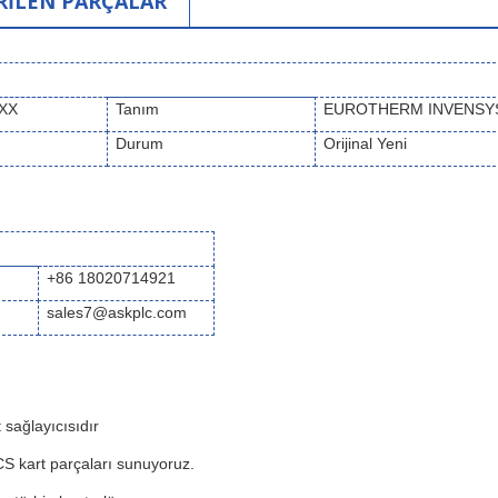
RİLEN PARÇALAR
XXX
Tanım
EUROTHERM INVENSY
Durum
Orijinal Yeni
+86 18020714921
sales7@askplc.com
sağlayıcısıdır
S kart parçaları sunuyoruz.