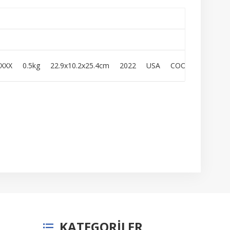
EUROTH
XXXX
0.5kg
22.9x10.2x25.4cm
2022
USA
COO
INVENSY
KATEGORILER