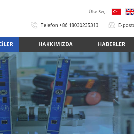
Ülke Seç :
Telefon
+86 18030235313
E-pos
CILER
HAKKIMIZDA
HABERLER