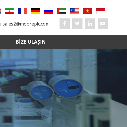
ta
sales2@mooreplc.com
BIZE ULAŞIN