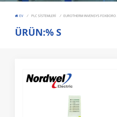
EV
/
PLC SISTEMLERI
/
ÜRÜN:% S