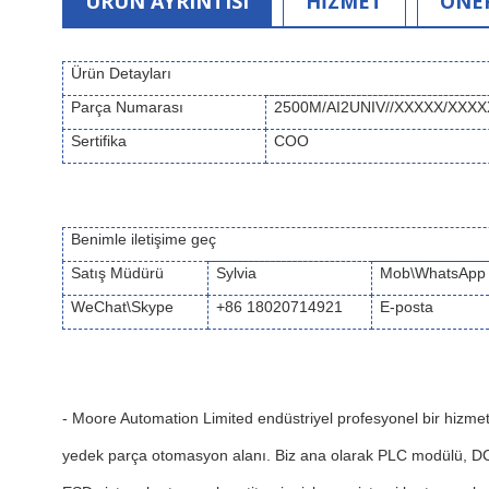
ÜRÜN AYRINTISI
HİZMET
ÖNE
Ürün Detayları
Parça Numarası
2500M/AI2UNIV//XXXXX/XXX
Sertifika
COO
Benimle iletişime geç
Satış Müdürü
Sylvia
Mob\WhatsApp
WeChat\Skype
+86 18020714921
E-posta
-
Moore Automation Limited endüstriyel profesyonel bir hizmet 
yedek parça otomasyon alanı. Biz ana olarak PLC modülü, DC