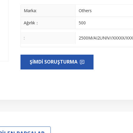
Marka:
Others
Ağırlık：
500
:
2500M/AI2UNIV//XXXXX/XX
ŞIMDI SORUŞTURMA