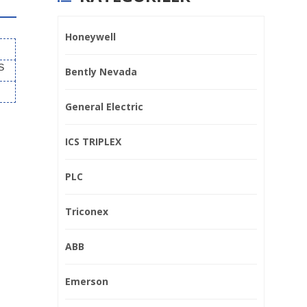
Honeywell
S
Bently Nevada
General Electric
ICS TRIPLEX
PLC
Triconex
ABB
Schneider NHA19377
Emerson
Filtre plakası