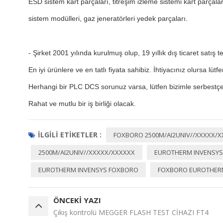
ESD sistem kart parçaları, titreşim izleme sistemi kart parçalar
sistem modülleri, gaz jeneratörleri yedek parçaları.
-
Şirket 2001 yılında kurulmuş olup, 19 yıllık dış ticaret satış t
En iyi ürünlere ve en tatlı fiyata sahibiz. İhtiyacınız olursa lütf
Herhangi bir PLC DCS sorunuz varsa, lütfen bizimle serbestç
Rahat ve mutlu bir iş birliği olacak.
İLGILI ETIKETLER :
FOXBORO 2500M/AI2UNIV//XXXXX/
2500M/AI2UNIV//XXXXX/XXXXXX
EUROTHERM INVENSYS
EUROTHERM INVENSYS FOXBORO
FOXBORO EUROTHER
ÖNCEKI YAZI
Çıkış kontrolü MEGGER FLASH TEST CİHAZI FT4