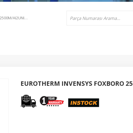
EUROTHERM INVENSYS FOXBORO 2500M/AI2UNIV//XXXXX/XXXXXX
EUROTHERM INVENSYS FOXBORO 25