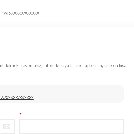
PWR/XXXXX/XXXXXX
ntı bilmek istiyorsanız, lütfen buraya bir mesaj bırakın, size en kısa
IV//XXXXX/XXXXXX
*
: